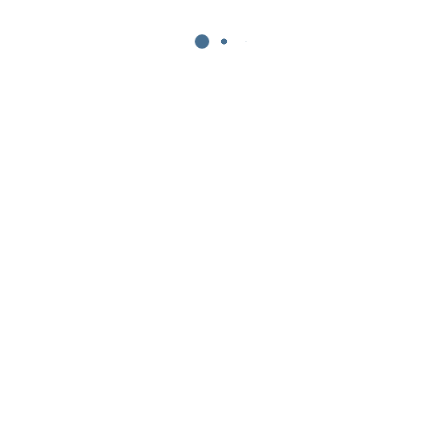
ds Rs
 Solar